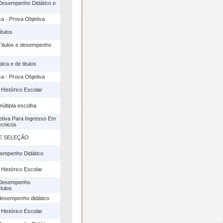
Desempenho Didático e
a - Prova Objetiva
ítulos
Titulos e desempenho
ica e de titulos
a - Prova Objetiva
 Histórico Escolar
últipla escolha
etiva Para Ingresso Em
cnicos
E SELEÇÃO
empenho Didático
 Histórico Escolar
 Desempenho
ítulos
desempenho didático
 Histórico Escolar